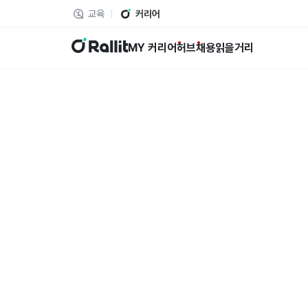
교육
커리어
랠릿
MY 커리어
허브
채용
읽을거리