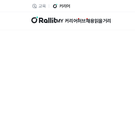
교육
커리어
랠릿
MY 커리어
허브
채용
읽을거리