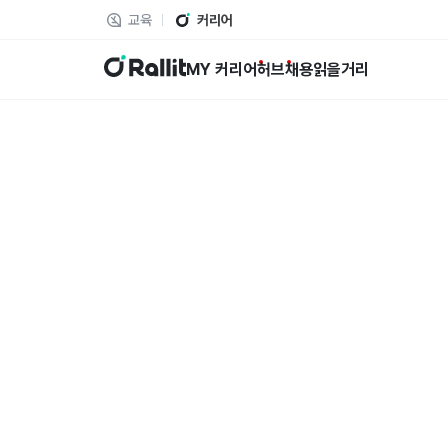
교육
커리어
랠릿
MY 커리어
허브
채용
읽을거리