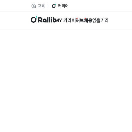
교육
커리어
랠릿
MY 커리어
허브
채용
읽을거리