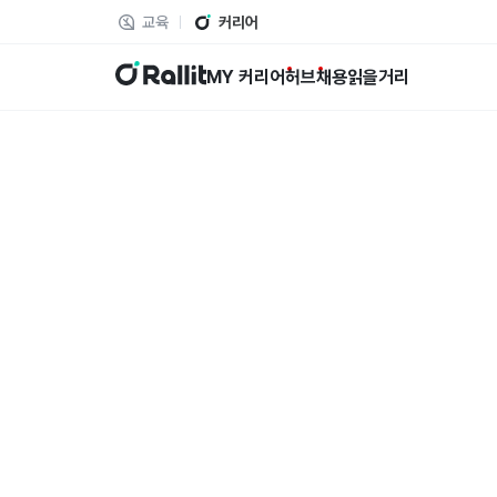
교육
커리어
랠릿
MY 커리어
허브
채용
읽을거리