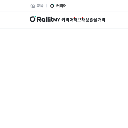
교육
커리어
랠릿
MY 커리어
허브
채용
읽을거리