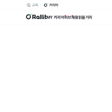
교육
커리어
랠릿
MY 커리어
허브
채용
읽을거리