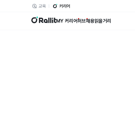
교육
커리어
랠릿
MY 커리어
허브
채용
읽을거리