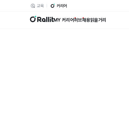
교육
커리어
랠릿
MY 커리어
허브
채용
읽을거리