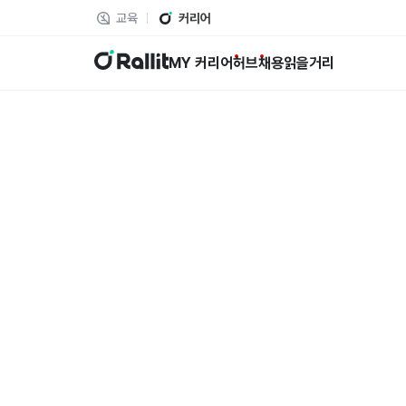
교육
커리어
랠릿
MY 커리어
허브
채용
읽을거리