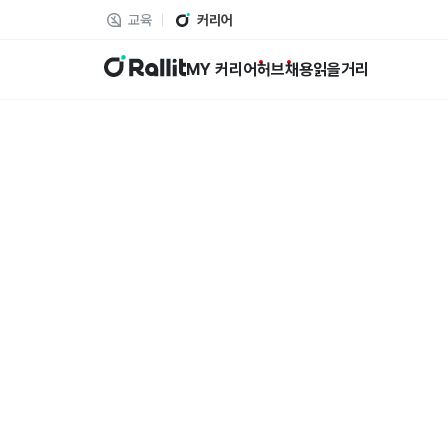
교육
커리어
랠릿
MY 커리어
허브
채용
읽을거리