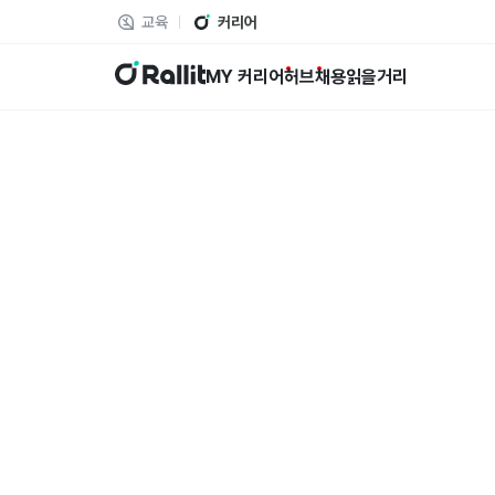
교육
커리어
랠릿
MY 커리어
허브
채용
읽을거리