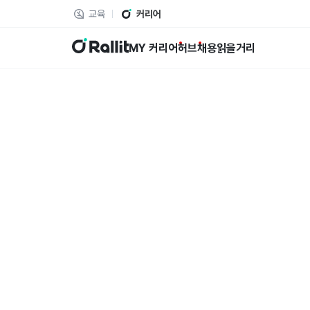
교육
커리어
랠릿
MY 커리어
허브
채용
읽을거리