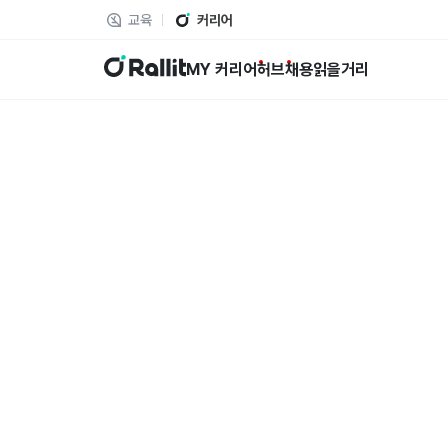
교육
커리어
랠릿
MY 커리어
허브
채용
읽을거리