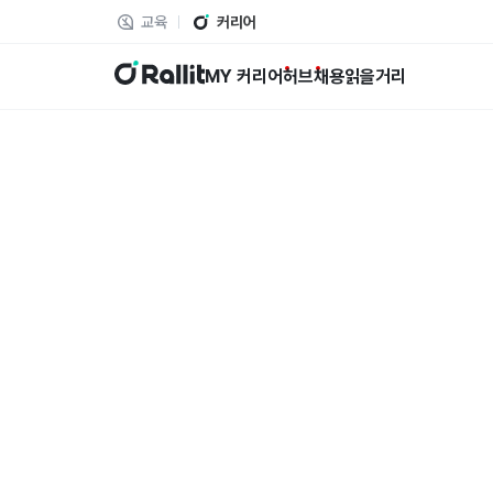
교육
커리어
랠릿
MY 커리어
허브
채용
읽을거리