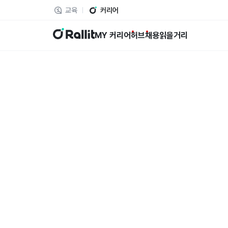
교육
커리어
랠릿
MY 커리어
허브
채용
읽을거리