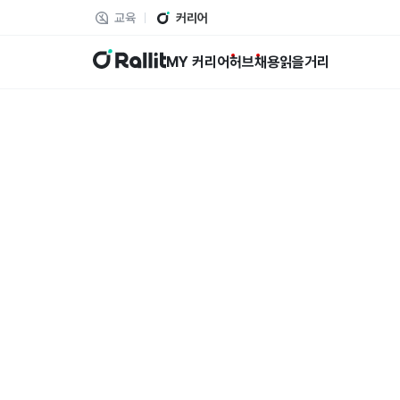
교육
커리어
랠릿
MY 커리어
허브
채용
읽을거리