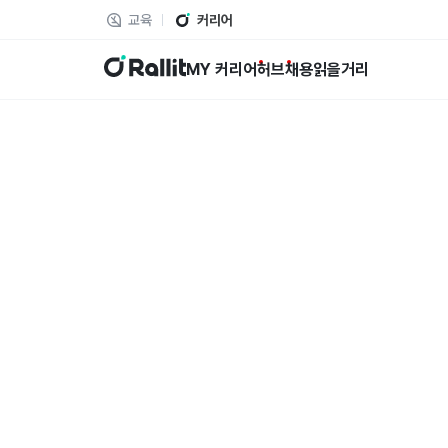
교육
커리어
랠릿
MY 커리어
허브
채용
읽을거리