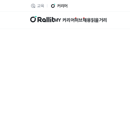
교육
커리어
랠릿
MY 커리어
허브
채용
읽을거리