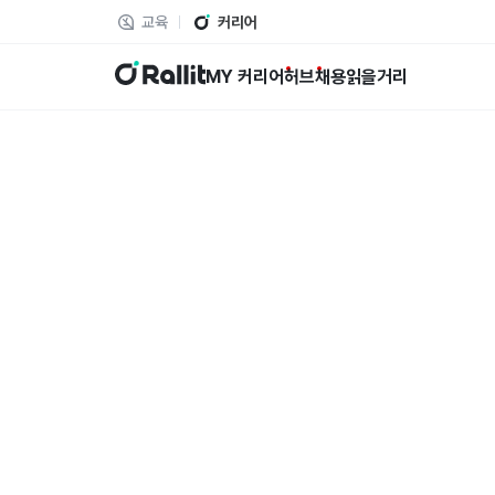
교육
커리어
랠릿
MY 커리어
허브
채용
읽을거리