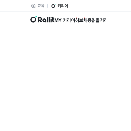
교육
커리어
랠릿
MY 커리어
허브
채용
읽을거리