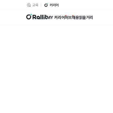
교육
커리어
랠릿
MY 커리어
허브
채용
읽을거리