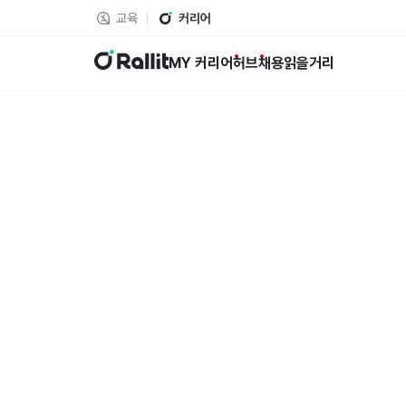
교육
커리어
랠릿
MY 커리어
허브
채용
읽을거리