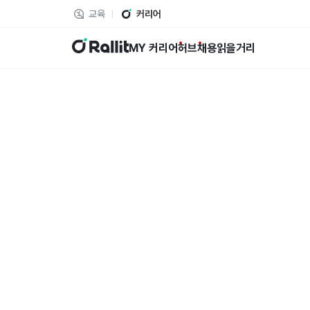
교육
커리어
랠릿
MY 커리어
허브
채용
읽을거리