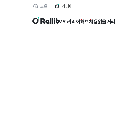
교육
커리어
랠릿
MY 커리어
허브
채용
읽을거리