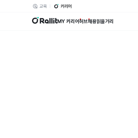
교육
커리어
랠릿
MY 커리어
허브
채용
읽을거리