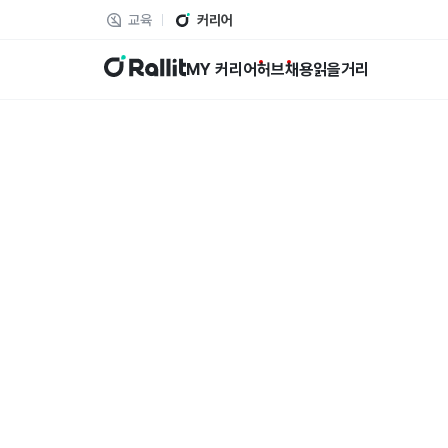
교육
커리어
랠릿
MY 커리어
허브
채용
읽을거리