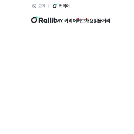
교육
커리어
랠릿
MY 커리어
허브
채용
읽을거리