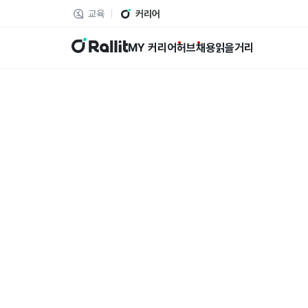
교육
커리어
랠릿
MY 커리어
허브
채용
읽을거리