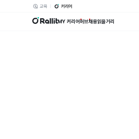
교육
커리어
랠릿
MY 커리어
허브
채용
읽을거리