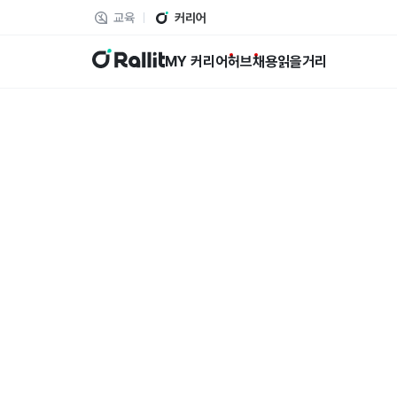
교육
커리어
랠릿
MY 커리어
허브
채용
읽을거리