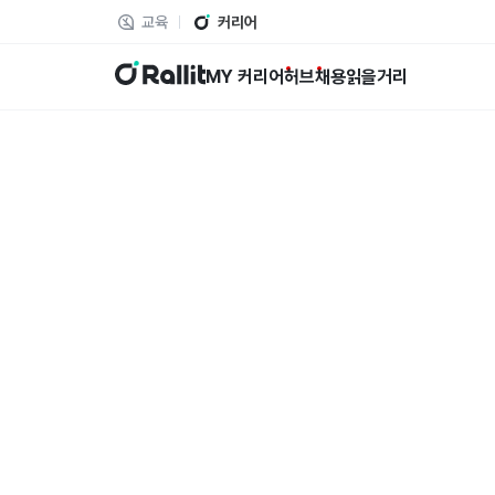
교육
커리어
랠릿
MY 커리어
허브
채용
읽을거리