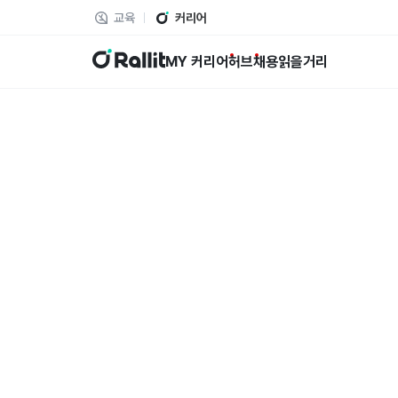
교육
커리어
랠릿
MY 커리어
허브
채용
읽을거리