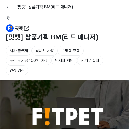
교육
커리어
채용공고 올리기
[핏펫] 상품기획 BM(리드 매니저)
핏펫
[핏펫] 상품기획 BM(리드 매니저)
시차 출근제
닉네임 사용
수평적 조직
누적 투자금 100억 이상
택시비 지원
자기 개발비
건강 검진