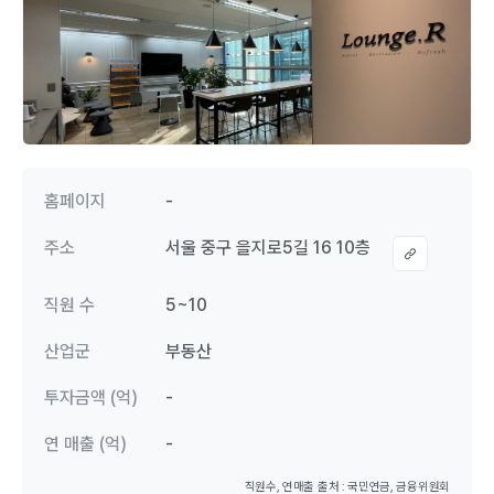
홈페이지
-
주소
서울 중구 을지로5길 16 10층
직원 수
5~10
산업군
부동산
투자금액 (억)
-
연 매출 (억)
-
직원수, 연매출 출처 : 국민연금, 금융위원회