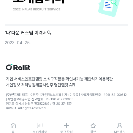
'나'다운 커스텀 이력서🔍
2023. 04. 25.
기업 서비스
인프런
랠릿 소식
구직활동 확인서
기능 제안하기
이용약관
개인정보 처리방침
체불사업주 명단
랠릿 API
(주)인프랩 | 대표 : 이형주 | 개인정보보호책임자 : 이동욱 | 사업자등록번호 : 499-81-00612
| 직업정보제공사업 신고번호 : J1516020220003
경기도 성남시 분당구 판교로289번길 20 3동 5층
©Rallit. All rights reserved.
홈
MY 커리어
로그 작성
허브
MY 랠릿