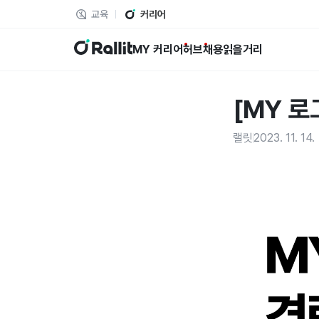
교육
커리어
랠릿
MY 커리어
허브
채용
읽을거리
[MY 로
랠릿
2023. 11. 14.