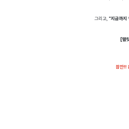
그리고,
"지금까지 
[랠
잠깐!!