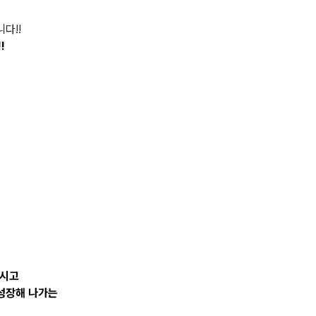
다!!
!
보시고
 성장해 나가는