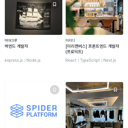
마야크루
미리디
백엔드 개발자
[미리캔버스] 프론트엔드 개발자
(프로덕트)
express.js
Node.js
React
TypeScript
Next.js
JavaScript
TypeScript
react-query
REST API
MySQL
styled-components
vite
MongoDB
AWS
Docker
Webpack
Rollup
Kubernetes
github-actions