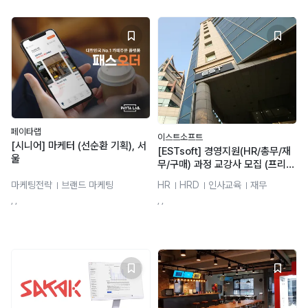
페이타랩
이스트소프트
[시니어] 마케터 (선순환 기획), 서
[ESTsoft] 경영지원(HR/총무/재
울
무/구매) 과정 교강사 모집 (프리랜
서)
마케팅전략
브랜드 마케팅
HR
HRD
인사교육
재무
콘텐츠 마케팅
B2B 마케팅
총무/사무
경영지원
, ,
, ,
Google Docs