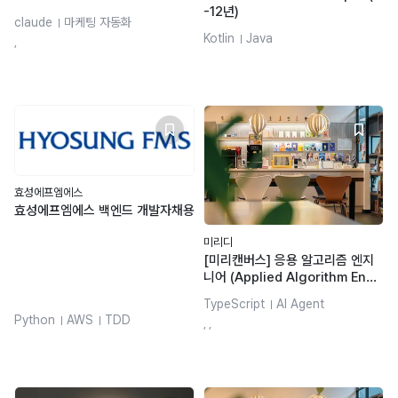
-12년)
claude
마케팅 자동화
Kotlin
Java
데이터분석
CRM 마케팅
,
콘텐츠 기획
Figma
B2B 마케팅
퍼포먼스마케팅
효성에프엠에스
효성에프엠에스 백엔드 개발자채용
미리디
[미리캔버스] 응용 알고리즘 엔지
니어 (Applied Algorithm Engi
neer)
TypeScript
AI Agent
Python
AWS
TDD
인공지능(AI)
Git
, ,