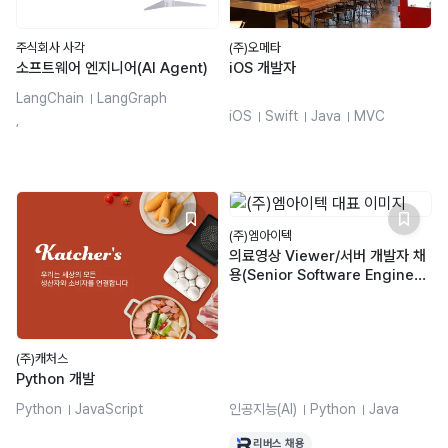
(주)오메타
주식회사 사각
iOS 개발자
소프트웨어 엔지니어(AI Agent)
LangChain
LangGraph
iOS
Swift
Java
MVC
Svelte
FastAPI
Python
,
(주)엠아이텍
의료영상 Viewer/서버 개발자 채
용(Senior Software Enginee
r)
(주)캐처스
Python 개발
Python
JavaScript
인공지능(AI)
Python
Java
TypeScript
Ruby
JavaScript
머신러닝
딥러닝
리버스 채용