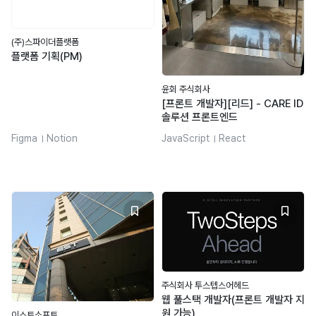
(주)스파이더플랫폼
플랫폼 기획(PM)
윤회 주식회사
[프론트 개발자][리드] - CARE ID
솔루션 프론트엔드
Figma
Notion
JavaScript
React
react-query
nextjs
SQL
zustand
Docker
HTML/CSS
vite
storybook
주식회사 투스텝스어헤드
웹 풀스택 개발자(프론트 개발자 지
원 가능)
이스트소프트