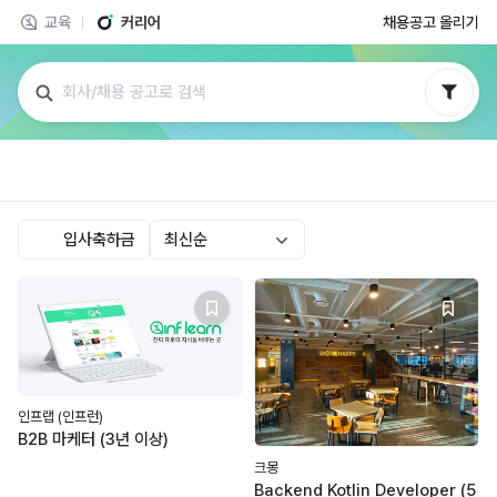
교육
커리어
채용공고 올리기
원하는 채용 공고를 랠릿에서 만나보세요!
회사 태그
입사축하금
최신순
추천순
최신순
마감순
인프랩 (인프런)
입사축하금순
B2B 마케터 (3년 이상)
크몽
Backend Kotlin Developer (5