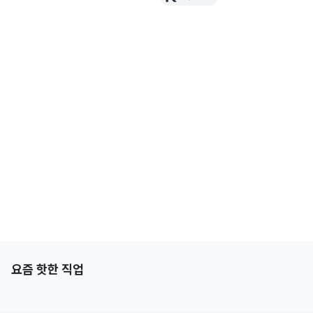
Elasticsearch
PostgreSQL
빅데이터
데이터 엔지니어링
요즘 핫한 직업