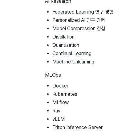
AI Research
Federated Learning 연구 경험
Personalized AI 연구 경험
Model Compression 경험
Distillation
Quantization
Continual Learning
Machine Unlearning
MLOps
Docker
Kubernetes
MLflow
Ray
vLLM
Triton Inference Server