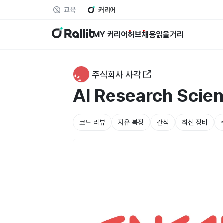
교육
커리어
랠릿
MY 커리어
허브
채용
읽을거리
주식회사 사각
AI Research Scien
코드 리뷰
자유 복장
간식
최신 장비