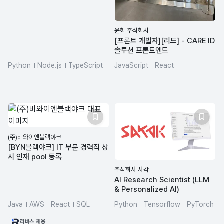
윤회 주식회사
[프론트 개발자][리드] - CARE ID
솔루션 프론트엔드
Python
Node.js
TypeScript
JavaScript
React
FastAPI
Vue.js
MySQL
react-query
nextjs
SQL
zustand
(주)비와이엔블랙야크
[BYN블랙야크] IT 부문 경력직 상
시 인재 pool 등록
주식회사 사각
AI Research Scientist (LLM
& Personalized AI)
Java
AWS
React
SQL
Python
Tensorflow
PyTorch
Spring Boot
Node.js
LLM
SQL
리버스 채용