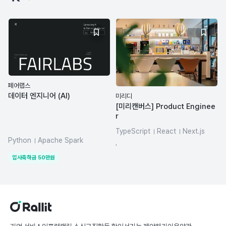
페어랩스
데이터 엔지니어 (AI)
미리디
[미리캔버스] Product Enginee
r
TypeScript
React
Next.js
Python
Apache Spark
SQL
REST API
LLM
,
Airflow
dbt
Hadoop
입사축하금
50
만원
Elasticsearch