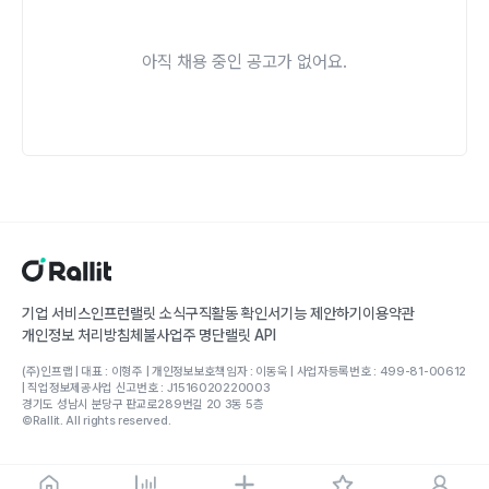
아직 채용 중인 공고가 없어요.
기업 서비스
인프런
랠릿 소식
구직활동 확인서
기능 제안하기
이용약관
개인정보 처리방침
체불사업주 명단
랠릿 API
(주)인프랩 | 대표 : 이형주 | 개인정보보호책임자 : 이동욱 | 사업자등록번호 : 499-81-00612
| 직업정보제공사업 신고번호 : J1516020220003
경기도 성남시 분당구 판교로289번길 20 3동 5층
©Rallit. All rights reserved.