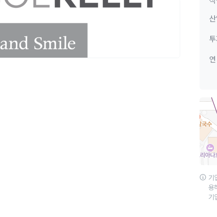
직
산
투
연
기
용
기