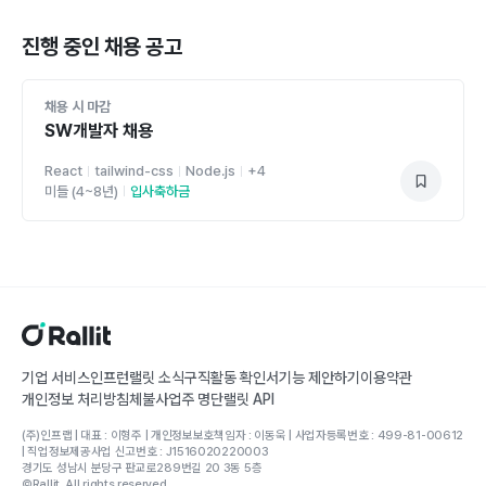
진행 중인 채용 공고
채용 시 마감
SW개발자 채용
React
tailwind-css
Node.js
+
4
미들 (4~8년)
입사축하금
기업 서비스
인프런
랠릿 소식
구직활동 확인서
기능 제안하기
이용약관
개인정보 처리방침
체불사업주 명단
랠릿 API
(주)인프랩 | 대표 : 이형주 | 개인정보보호책임자 : 이동욱 | 사업자등록번호 : 499-81-00612
| 직업정보제공사업 신고번호 : J1516020220003
경기도 성남시 분당구 판교로289번길 20 3동 5층
©Rallit. All rights reserved.