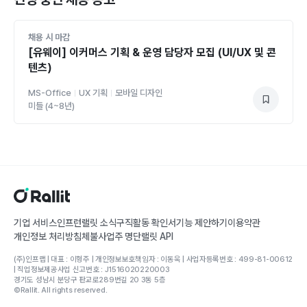
채용 시 마감
[유웨이] 이커머스 기획 & 운영 담당자 모집 (UI/UX 및 콘
텐츠)
MS-Office
UX 기획
모바일 디자인
미들 (4~8년)
기업 서비스
인프런
랠릿 소식
구직활동 확인서
기능 제안하기
이용약관
개인정보 처리방침
체불사업주 명단
랠릿 API
(주)인프랩 | 대표 : 이형주 | 개인정보보호책임자 : 이동욱 | 사업자등록번호 : 499-81-00612
| 직업정보제공사업 신고번호 : J1516020220003
경기도 성남시 분당구 판교로289번길 20 3동 5층
©Rallit. All rights reserved.