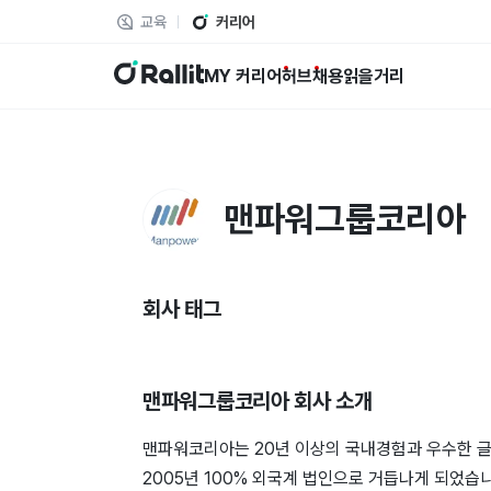
교육
커리어
랠릿
MY 커리어
허브
채용
읽을거리
맨파워그룹코리아
회사 태그
맨파워그룹코리아
회사 소개
맨파워코리아는 20년 이상의 국내경험과 우수한 
2005년 100% 외국계 법인으로 거듭나게 되었습니