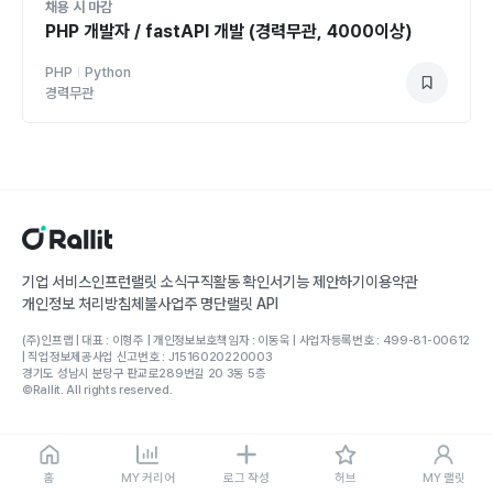
채용 시 마감
PHP 개발자 / fastAPI 개발 (경력무관, 4000이상)
PHP
Python
경력무관
기업 서비스
인프런
랠릿 소식
구직활동 확인서
기능 제안하기
이용약관
개인정보 처리방침
체불사업주 명단
랠릿 API
(주)인프랩 | 대표 : 이형주 | 개인정보보호책임자 : 이동욱 | 사업자등록번호 : 499-81-00612
| 직업정보제공사업 신고번호 : J1516020220003
경기도 성남시 분당구 판교로289번길 20 3동 5층
©Rallit. All rights reserved.
홈
MY 커리어
로그 작성
허브
MY 랠릿