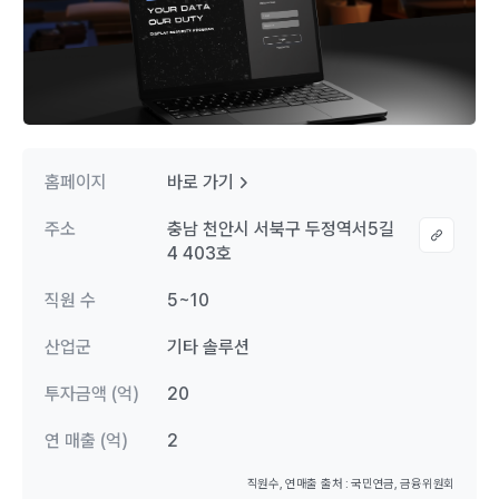
홈페이지
바로 가기
주소
충남 천안시 서북구 두정역서5길
4 403호
직원 수
5~10
산업군
기타 솔루션
투자금액 (억)
20
연 매출 (억)
2
직원수, 연매출 출처 : 국민연금, 금융위원회