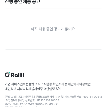
진행 중인 채용 공고
아직 채용 중인 공고가 없어요.
기업 서비스
인프런
랠릿 소식
구직활동 확인서
기능 제안하기
이용약관
개인정보 처리방침
체불사업주 명단
랠릿 API
(주)인프랩 | 대표 : 이형주 | 개인정보보호책임자 : 이동욱 | 사업자등록번호 : 499-81-00612
| 직업정보제공사업 신고번호 : J1516020220003
경기도 성남시 분당구 판교로289번길 20 3동 5층