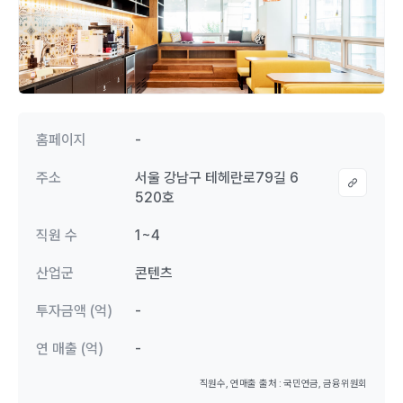
홈페이지
-
주소
서울 강남구 테헤란로79길 6
520호
직원 수
1~4
산업군
콘텐츠
투자금액 (억)
-
연 매출 (억)
-
직원수, 연매출 출처 : 국민연금, 금융위원회