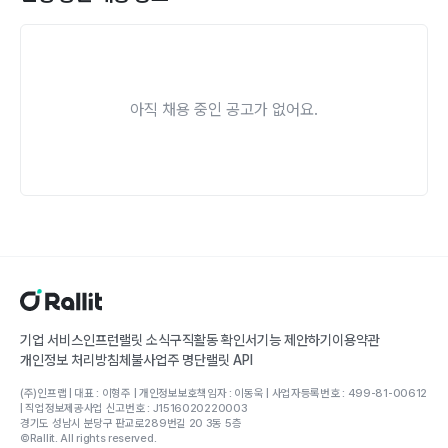
아직 채용 중인 공고가 없어요.
기업 서비스
인프런
랠릿 소식
구직활동 확인서
기능 제안하기
이용약관
개인정보 처리방침
체불사업주 명단
랠릿 API
(주)인프랩 | 대표 : 이형주 | 개인정보보호책임자 : 이동욱 | 사업자등록번호 : 499-81-00612
| 직업정보제공사업 신고번호 : J1516020220003
경기도 성남시 분당구 판교로289번길 20 3동 5층
©Rallit. All rights reserved.